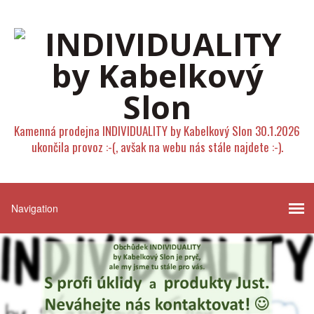
Kamenná prodejna INDIVIDUALITY by Kabelkový Slon 30.1.2026
ukončila provoz :-(, avšak na webu nás stále najdete :-).