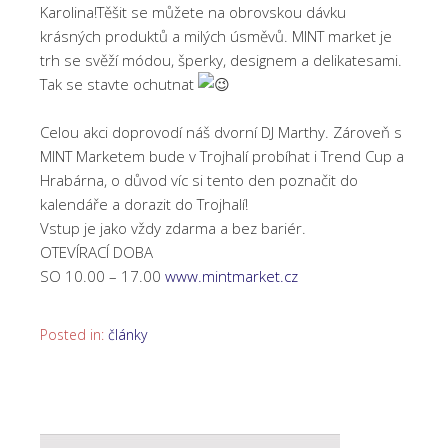
Karolina!Těšit se můžete na obrovskou dávku
krásných produktů a milých úsměvů. MINT market je
trh se svěží módou, šperky, designem a delikatesami.
Tak se stavte ochutnat
Celou akci doprovodí náš dvorní DJ Marthy. Zároveň s
MINT Marketem bude v Trojhalí probíhat i Trend Cup a
Hrabárna, o důvod víc si tento den poznačit do
kalendáře a dorazit do Trojhalí!
Vstup je jako vždy zdarma a bez bariér.
OTEVÍRACÍ DOBA
SO 10.00 – 17.00
www.mintmarket.cz
Posted in:
články