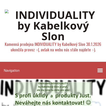
Kamenná prodejna INDIVIDUALITY by Kabelkový Slon 30.1.2026
ukončila provoz :-(, avšak na webu nás stále najdete :-).