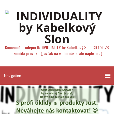
Kamenná prodejna INDIVIDUALITY by Kabelkový Slon 30.1.2026
ukončila provoz :-(, avšak na webu nás stále najdete :-).