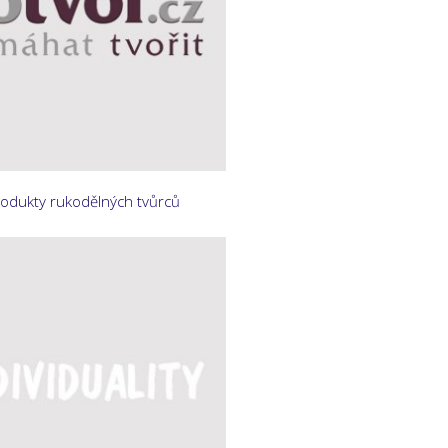
rodukty rukodělných tvůrců