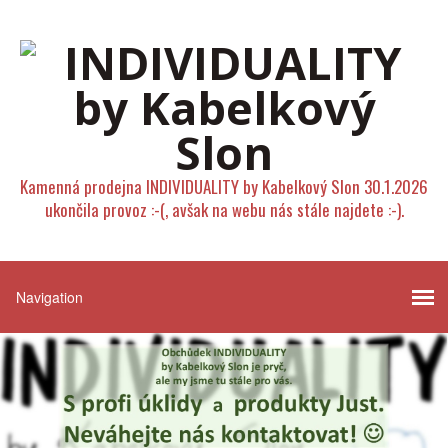
Kamenná prodejna INDIVIDUALITY by Kabelkový Slon 30.1.2026
ukončila provoz :-(, avšak na webu nás stále najdete :-).