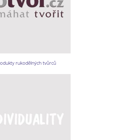
rodukty rukodělných tvůrců