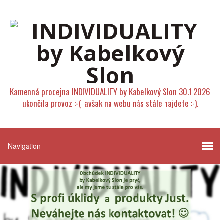
Kamenná prodejna INDIVIDUALITY by Kabelkový Slon 30.1.2026
ukončila provoz :-(, avšak na webu nás stále najdete :-).