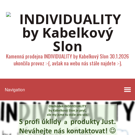
Kamenná prodejna INDIVIDUALITY by Kabelkový Slon 30.1.2026
ukončila provoz :-(, avšak na webu nás stále najdete :-).