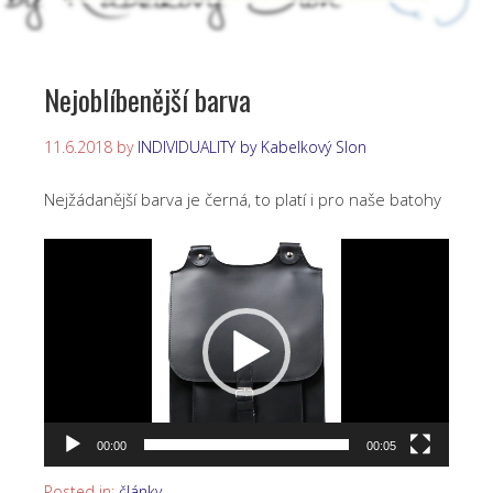
Nejoblíbenější barva
11.6.2018
by
INDIVIDUALITY by Kabelkový Slon
Nejžádanější barva je černá, to platí i pro naše batohy
Video
přehrávač
00:00
00:05
Posted in:
články