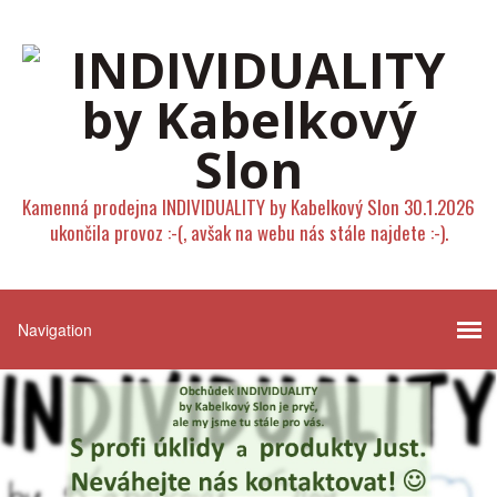
Kamenná prodejna INDIVIDUALITY by Kabelkový Slon 30.1.2026
ukončila provoz :-(, avšak na webu nás stále najdete :-).