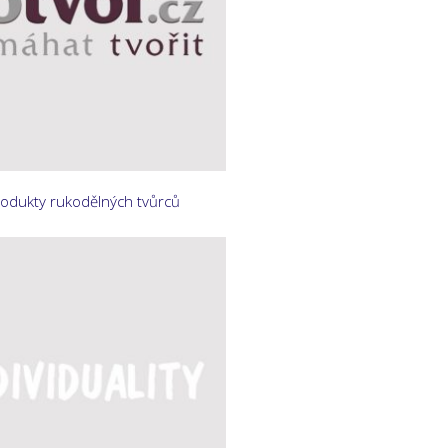
rodukty rukodělných tvůrců