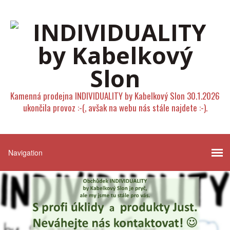
Kamenná prodejna INDIVIDUALITY by Kabelkový Slon 30.1.2026
ukončila provoz :-(, avšak na webu nás stále najdete :-).