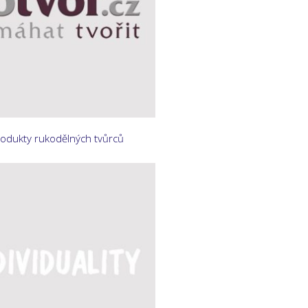
rodukty rukodělných tvůrců