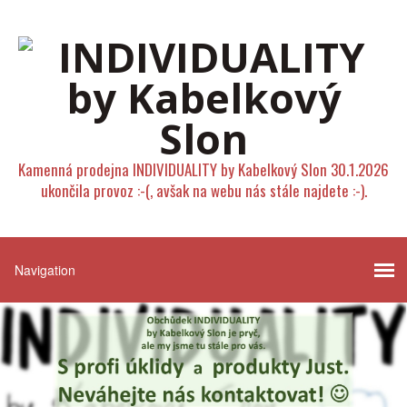
Kamenná prodejna INDIVIDUALITY by Kabelkový Slon 30.1.2026
ukončila provoz :-(, avšak na webu nás stále najdete :-).