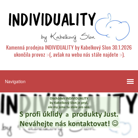
Kamenná prodejna INDIVIDUALITY by Kabelkový Slon 30.1.2026
ukončila provoz :-(, avšak na webu nás stále najdete :-).