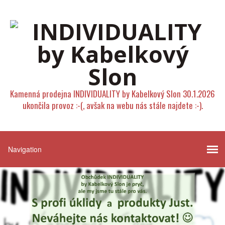
Kamenná prodejna INDIVIDUALITY by Kabelkový Slon 30.1.2026
ukončila provoz :-(, avšak na webu nás stále najdete :-).