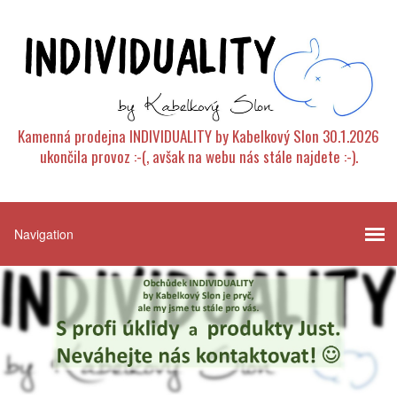
Kamenná prodejna INDIVIDUALITY by Kabelkový Slon 30.1.2026
ukončila provoz :-(, avšak na webu nás stále najdete :-).