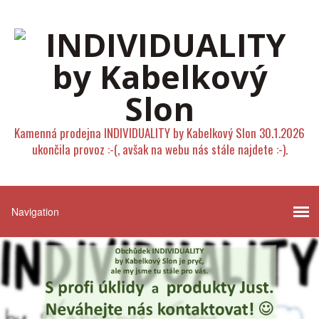
Kamenná prodejna INDIVIDUALITY by Kabelkový Slon 30.1.2026
ukončila provoz :-(, avšak na webu nás stále najdete :-).