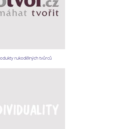
rodukty rukodělných tvůrců