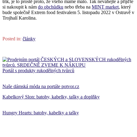
trik, je to prostě proto, že všeho máme málo. Tak neváhejte a přijďte
si nakoupit k nám
do obchůdku
nebo třeba na
MINT market
, který
bude společně Extrem food festivalem 5. listopadu 2022 v Ostravě v
Trojhalí Karolina.
Posted in:
články
Portál s produkty rukodělných tvůrců
Naše dámská móda na portále potvor.cz
Kabelkový Slon: batohy, kabelky, tašky a doplňky
Hungry Hearts: batohy, kabelky a tašky