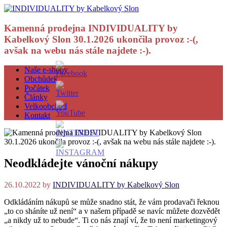
Kamenná prodejna INDIVIDUALITY by
Kabelkový Slon 30.1.2026 ukončila provoz :-(,
avšak na webu nás stále najdete :-).
Naše e-shopy
Obchůdek
Počátek
Články
Velkoobchod
Kontakt
Neodkládejte vánoční nákupy
26.10.2022
by
INDIVIDUALITY by Kabelkový Slon
Odkládáním nákupů se může snadno stát, že vám prodavači řeknou
„to co sháníte už není“ a v našem případě se navíc můžete dozvědět
„a nikdy už to nebude“. Ti co nás znají ví, že to není marketingový